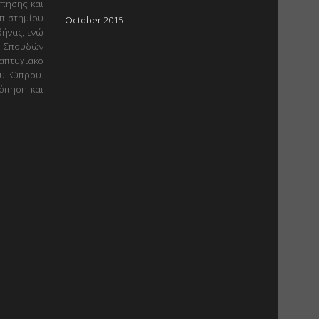
όπησης και
πιστημίου
October 2015
ήνας, ενώ
ν Σπουδών
ταπτυχιακό
ου Κύπρου.
κόπηση και