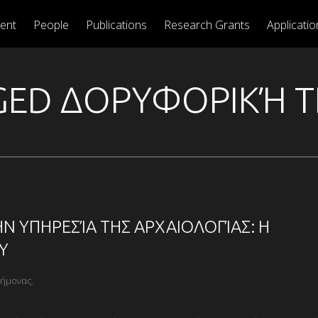
ent
People
Publications
Research Grants
Applicatio
GGED ΔΟΡΥΦΟΡΙΚΉ 
Ν ΥΠΗΡΕΣΊΑ ΤΗΣ ΑΡΧΑΙΟΛΟΓΊΑΣ: Η
Υ
τήμονας.