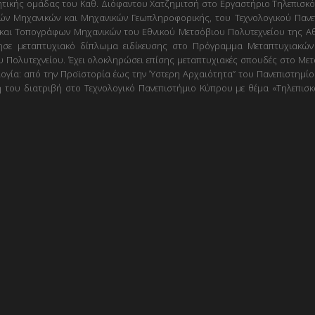
νητικής ομάδας του Καθ. Διόφαντου Χατζημιτσή στο Εργαστήριο Τηλεπισκ
κών Μηχανικών και Μηχανικών Γεωπληροφορικής, του Τεχνολογικού Πανε
και Τοπογράφων Μηχανικών του Εθνικού Μετσόβιου Πολυτεχνείου της Αθ
ησε μεταπτυχιακό δίπλωμα ειδίκευσης στο Πρόγραμμα Μεταπτυχιακώ
 Πολυτεχνείου. Έχει ολοκληρώσει επίσης μεταπτυχιακές σπουδές στο Με
γία: από την Προϊστορία έως την Ύστερη Αρχαιότητα” του Πανεπιστημί
ή του διατριβή στο Τεχνολογικό Πανεπιστήμιο Κύπρου με θέμα «Τηλεπισ