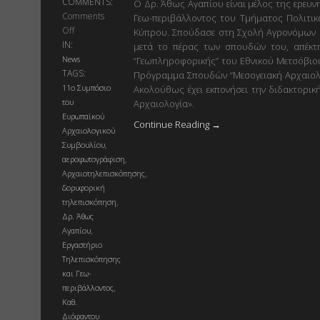
COMMENTS:
Ο Δρ. Άθως Αγαπίου είναι μέλος της ερευ
Comments
Γεω-περιβάλλοντος του Τμήματος Πολιτι
on
Off
Κύπρου. Σπούδασε στη Σχολή Αγρονόμων 
Νέες
IN:
μετά το πέρας των σπουδών του, απέκτ
τεχνολογίες
News
“Γεωπληροφορικής” του Εθνικού Μετσόβιου
στην
TAGS:
Πρόγραμμα Σπουδών “Μεσογειακή Αρχαιολο
υπηρεσία
11ο Συμπόσιο
Ακολούθως έχει εκπονήσει την διδακτορικ
της
του
Αρχαιολογία».
αρχαιολογίας:
Ευρωπαϊκού
Continue Reading →
η
Αρχαιολογικού
περίπτωση
,
Συμβουλίου
της
,
αεροφωτογράφιση
Κύπρου
,
Αρχαιοτηλεπισκόπησης
δορυφορική
,
τηλεπισκόπηση
Δρ. Άθως
,
Αγαπίου
Εργαστήριο
Τηλεπισκόπησης
και Γεω-
,
περιβάλλοντος
Καθ.
Διόφαντου